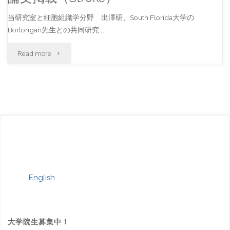
当研究室と細胞組織学分野 出澤研、South Florida大学の
Borlongan先生との共同研究 …
"論
Read more
文
掲
載
（Stroke）"
English
大学院生募集中！