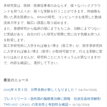
本研究室は、医師・医療従事者のみならず、様々なバックグラウ
ンドを持つ人々が、様々な実験を行うことができます。幹細胞を
用いた再生医療から、tRNAの研究、コンピュータを使用した数値
流体力学まで、幅広い課題に取り組めます。
また、基礎研究から臨床の場にまでもちこみ、治験にまでつない
だ実績があり、自分の行った研究が実際に世に出す気概を持つ人
を歓迎します。
医工学研究科に入学すれば修士/博士（医工学）が、医学系研究科
に入学すれば修士/博士（医学）が取得可能です。行える実験に変
わりはありませんが、研究科ごとにカリキュラムが異なりますの
で、内容を確認し、選択して下さい。
最近のニュース
2025年４月１日、分野名称が新しくなりました！
04/01/2025
プレスリリース～急性期の脳梗塞治療に朗報 抗炎症血栓溶解剤
TMS-007（JX10）の安全性と有効性を確認～
11/15/2024