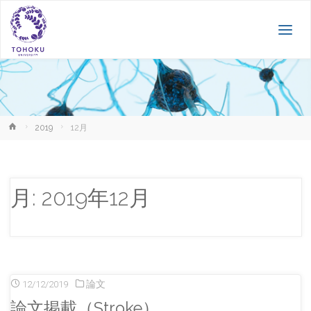
ホ
2019
12月
ー
ム
月:
2019年12月
12/12/2019
論文
論文掲載（Stroke）