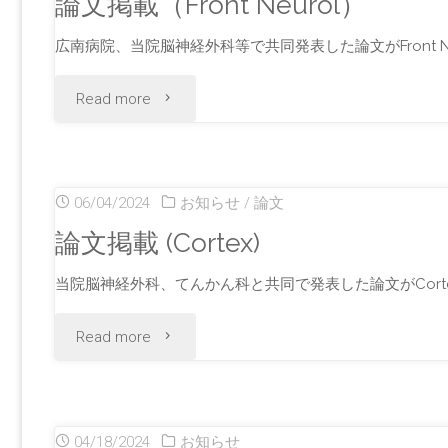
論文掲載（Front Neurol）
命
が
広南病院、当院脳神経外科等で共同発表した論文がFront Neu
顕
ベ
"論
Read more
微
ス
文
鏡
ト
掲
を
06/04/2024
お知らせ
/
論文
プ
載
論文掲載 (Cortex)
開
レ
（Front
当院脳神経外科、てんかん科と共同で発表した論文がCorte
発！"
ゼ
Neurol）"
"論
Read more
ン
文
タ
掲
ー
04/18/2024
お知らせ