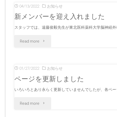
ン
04/13/2022
お知らせ
新
バ
新メンバーを迎え入れました
と
ー
スタッフでは、遠藤俊毅先生が東北医科薬科大学脳神経外
メ
を
"新
Read more
ン
迎
メ
バ
え
ン
ー
01/27/2022
お知らせ
入
バ
ページを更新しました
の
れ
ー
いろいろとあり永らく更新していませんでしたが、各ペー
異
ま
を
"ペ
Read more
動
し
迎
ー
の