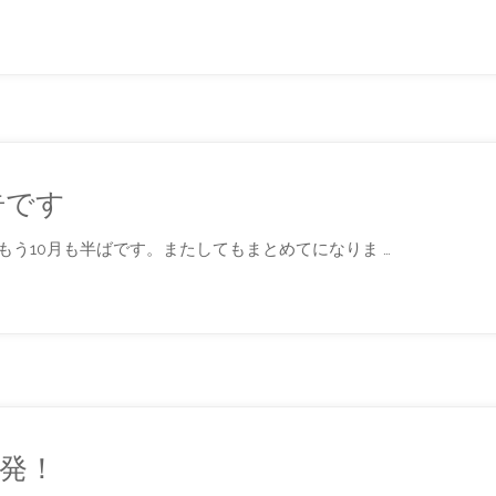
告です
う10月も半ばです。またしてもまとめてになりま …
発！