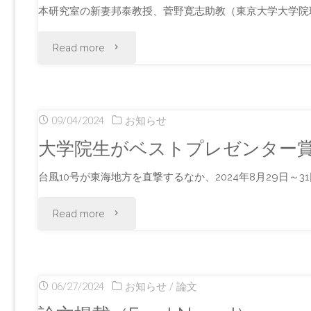
ン
本研究室の新妻邦泰教授、菅野寛志助教（東京大学大学院
バ
"世
Read more
ー
界
異
最
09/04/2024
お知らせ
動
高
大学院生がベストプレゼンター
の
速
台風10号が東海地方を直撃するなか、2024年8月29日～
報
の
"大
Read more
告
蛍
学
で
光
院
す"
06/27/2024
お知らせ
/
論文
寿
生