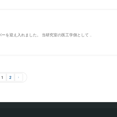
ーを迎え入れました。 当研究室の医工学側として …
1
2
投
稿