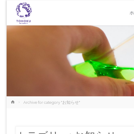
コ
ホ
ン
テ
ン
ツ
へ
ス
ホ
Archive for category "お知らせ"
ー
ム
キ
ッ