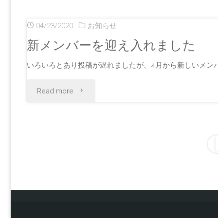
た"
え
ジ
報
04/23/2020
お知らせ
入
を
告
新メンバーを迎え入れました
れ
更
で
いろいろとあり投稿が遅れましたが、4月から新しいメンバ
ま
新
す"
"新
Read more
し
し
メ
た"
ま
ン
し
バ
た"
ー
を