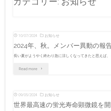
カテゴリー:
お知らせ
プ
10/07/2024
お知らせ
2024年、秋。メンバー異動の報
長い夏がようやく終わり急に涼しくなってきたと思えば、も
"2024
Read more
年、
秋。
09/05/2024
お知らせ
メ
世界最高速の蛍光寿命顕微鏡を開