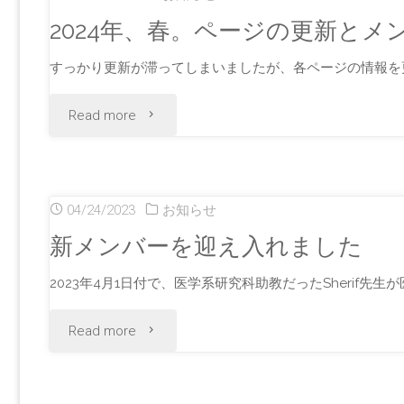
載
2024年、春。ページの更新と
賞
(Cortex)"
すっかり更新が滞ってしまいましたが、各ページの情報を
を
"2024
Read more
受
年、
賞
春。
し
04/24/2023
お知らせ
ペ
ま
新メンバーを迎え入れました
ー
し
2023年4月1日付で、医学系研究科助教だったSherif先
ジ
た"
"新
Read more
の
メ
更