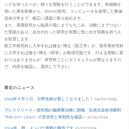
ンドを持つ人々が、様々な実験を行うことができます。幹細胞を
用いた再生医療から、tRNAの研究、コンピュータを使用した数値
流体力学まで、幅広い課題に取り組めます。
また、基礎研究から臨床の場にまでもちこみ、治験にまでつない
だ実績があり、自分の行った研究が実際に世に出す気概を持つ人
を歓迎します。
医工学研究科に入学すれば修士/博士（医工学）が、医学系研究科
に入学すれば修士/博士（医学）が取得可能です。行える実験に変
わりはありませんが、研究科ごとにカリキュラムが異なりますの
で、内容を確認し、選択して下さい。
最近のニュース
2025年４月１日、分野名称が新しくなりました！
04/01/2025
プレスリリース～急性期の脳梗塞治療に朗報 抗炎症血栓溶解剤
TMS-007（JX10）の安全性と有効性を確認～
11/15/2024
2024年、秋。メンバー異動の報告です
10/07/2024