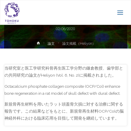
論文
論文掲載（Heliyon）
02/06/2020
ホ
論文
論文掲載（Heliyon）
ー
ム
当研究室と医工学研究科骨再生医工学分野の鎌倉教授、歯学部と
の共同研究の論文がHeliyon (Vol. 6, No. 2)に掲載されました。
Octacalcium phosphate collagen composite (OCP/Col) enhance
bone regeneration in a rat model of skull defect with dural defect.
新規骨再生材料を用いたラット頭蓋骨欠損に対する治療に関する
報告です。この結果などをもとに、新規骨再生材料OCP/Colの脳
神経外科における臨床応用を目指して開発を継続しています。